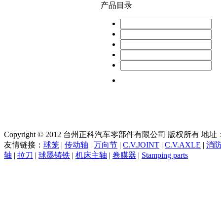
产品目录
Copyright © 2012 台州正科汽车零部件有限公司 版权所有
友情链接：
球笼
|
传动轴
|
万向节
|
C.V.JOINT
|
C.V.AXLE
|
消
轴
|
拉刀
|
球墨铸铁
|
机床主轴
|
卷膜器
|
Stamping parts