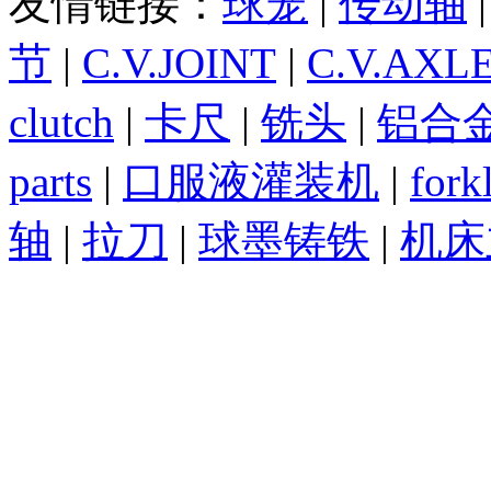
友情链接：
球笼
|
传动轴
节
|
C.V.JOINT
|
C.V.AXL
clutch
|
卡尺
|
铣头
|
铝合
parts
|
口服液灌装机
|
forkl
轴
|
拉刀
|
球墨铸铁
|
机床