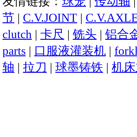
友情链接：
球笼
|
传动轴
节
|
C.V.JOINT
|
C.V.AXL
clutch
|
卡尺
|
铣头
|
铝合
parts
|
口服液灌装机
|
forkl
轴
|
拉刀
|
球墨铸铁
|
机床