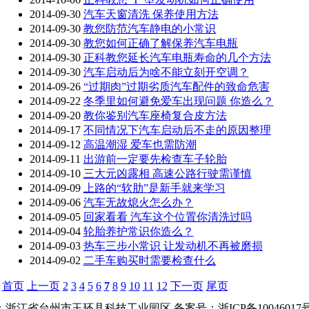
2014-09-30
汽车天窗清洗 保养使用方法
2014-09-30
教您防范汽车静电的小常识
2014-09-30
教您如何正确了解保养汽车电瓶
2014-09-30
正科教您延长汽车电瓶寿命的几个方法
2014-09-30
汽车启动后为啥不能立刻开空调？
2014-09-26
“过期肉”过期劣质汽车配件的致命危害
2014-09-22
冬季里如何避免爱车出现问题 你造么？
2014-09-20
教你鉴别汽车座椅复合皮方法
2014-09-17
不同情况下汽车启动后不走的原因整理
2014-09-12
高温潮湿 爱车也需防潮
2014-09-11
出游前一定要先检查车子轮胎
2014-09-10
三大元凶露相 高速公路行驶需谨慎
2014-09-09
上路的“软肋”是新手就来学习
2014-09-06
汽车无故熄火怎么办？
2014-09-05
回家看看 汽车这个位置你清洗过吗
2014-09-04
轮胎养护常识你造么？
2014-09-03
热车三步小常识 让发动机不再被磨损
2014-09-02
二手车购买时需要检查什么
首页
上一页
2
3
4
5
6
7
8
9
10
11
12
下一页
尾页
 地址：浙江省台州市玉环县科技工业园区 备案号：浙ICP备1004601