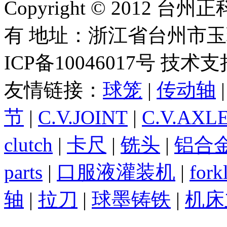
Copyright © 2012
有 地址：浙江省台州市
ICP备10046017号 技术
友情链接：
球笼
|
传动轴
节
|
C.V.JOINT
|
C.V.AXL
clutch
|
卡尺
|
铣头
|
铝合
parts
|
口服液灌装机
|
forkl
轴
|
拉刀
|
球墨铸铁
|
机床