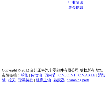
行业资讯
展会信息
Copyright © 2012 台州正科汽车零部件有限公司 版权所有
友情链接：
球笼
|
传动轴
|
万向节
|
C.V.JOINT
|
C.V.AXLE
|
消
轴
|
拉刀
|
球墨铸铁
|
机床主轴
|
卷膜器
|
Stamping parts