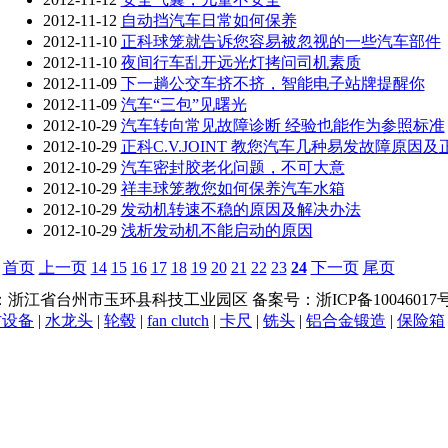
2012-11-12
自动挡汽车日常如何保养
2012-11-10
正科球笼就告诉您容易被忽视的一些汽车部件
2012-11-10
夜间行车乱开远光灯拷问司机素质
2012-11-09
下一趟公交车挤不挤，智能电子站牌提醒你
2012-11-09
汽车“三包”见曙光
2012-10-29
汽车转向常见故障诊断 经验也能作为参照标准
2012-10-29
正科C.V.JOINT 教您汽车几种易发故障原因
2012-10-29
汽车密封胶老化问题，不可大意
2012-10-29
祥丰球笼教您如何保养汽车水箱
2012-10-29
发动机转速不稳的原因及解决办法
2012-10-29
浅析发动机不能启动的原因
首页
上一页
14
15
16
17
18
19
20
21
22
23
24
下一页
尾页
 地址：浙江省台州市玉环县科技工业园区 备案号：浙ICP备1004601
防设备
|
水龙头
|
轮毂
|
fan clutch
|
卡尺
|
铣头
|
铝合金锻造
|
保险箱